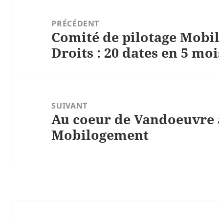
Navigation
de
PRÉCÉDENT
Comité de pilotage Mob
l’article
Article
Droits : 20 dates en 5 mo
précédent :
SUIVANT
Au coeur de Vandoeuvre 
Article
Mobilogement
suivant :