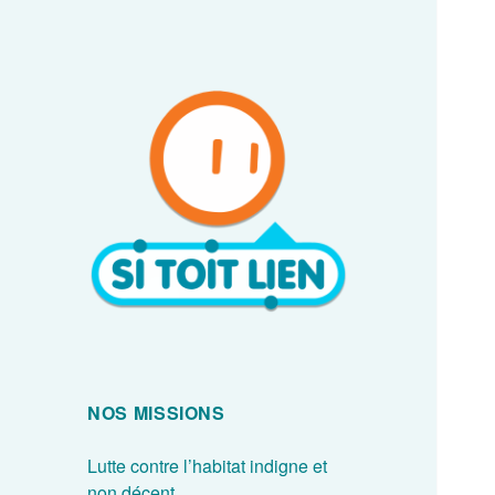
Favoriser la Solidarité et
SI TOIT LIEN
l'Inclusion par des missions
autour de l'Habitat et la
NOS MISSIONS
Citoyenneté
Lutte contre l’habitat indigne et
non décent