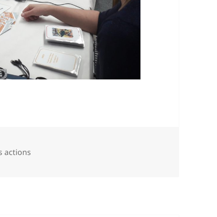
égories
 actions